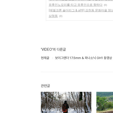
유후인노모리를 타고 유후인으로 향하다
(0)
[에델크론 숄더리그 & a99] 감천동 문화마을 영
삼청동
(0)
'VIDEO'의 다른글
현재글
보이그랜더 17.5mm & 파나소닉 GH1 동영상
관련글