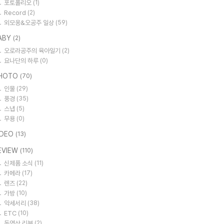
포토폴리오
(1)
Record
(2)
외모옹&오공주 일상
(59)
ABY
(2)
오로라공주의 육아일기
(2)
요나단의 하루
(0)
HOTO
(70)
인물
(29)
풍경
(35)
스냅
(5)
무용
(0)
IDEO
(13)
EVIEW
(110)
신제품 소식
(11)
카메라
(17)
렌즈
(22)
가방
(10)
악세서리
(38)
ETC
(10)
동영상 리뷰
(2)