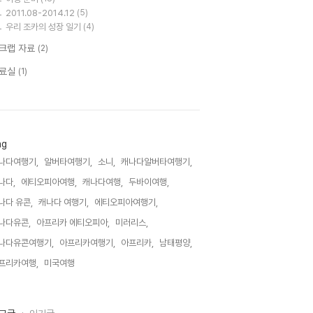
2011.08-2014.12
(5)
우리 조카의 성장 일기
(4)
크랩 자료
(2)
료실
(1)
ag
나다여행기,
알버타여행기,
소니,
캐나다알버타여행기,
나다,
에티오피아여행,
캐나다여행,
두바이여행,
나다 유콘,
캐나다 여행기,
에티오피아여행기,
나다유콘,
아프리카 에티오피아,
미러리스,
나다유콘여행기,
아프리카여행기,
아프리카,
남태평양,
프리카여행,
미국여행,