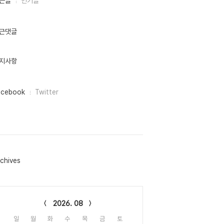
근글
인기글
근댓글
지사항
acebook
Twitter
chives
lendar
2026. 08
일
월
화
수
목
금
토