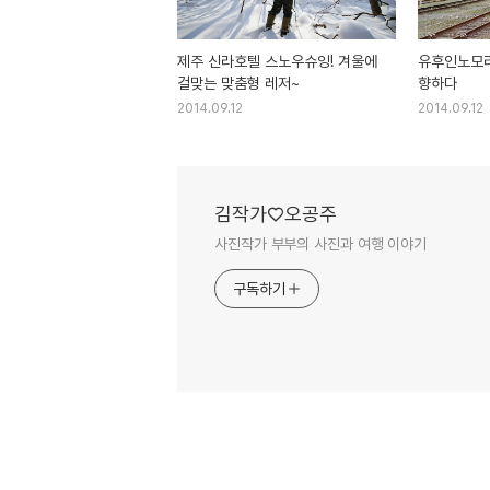
제주 신라호텔 스노우슈잉! 겨울에
유후인노모리
걸맞는 맞춤형 레저~
향하다
2014.09.12
2014.09.12
김작가♡오공주
사진작가 부부의 사진과 여행 이야기
구독하기