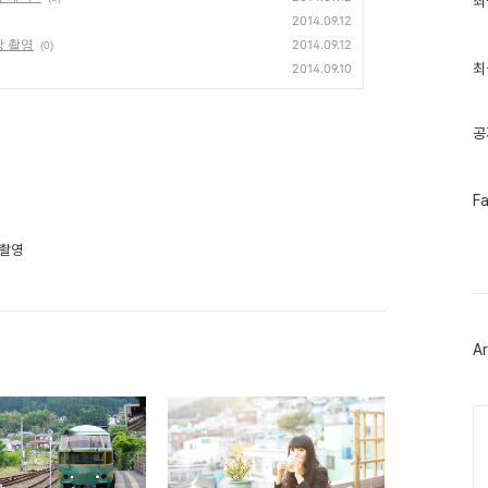
최
근
2014.09.12
글
상 촬영
2014.09.12
(0)
과
인
최
2014.09.10
기
글
공
페
F
이
스
북
 촬영
트
위
터
플
러
Ar
그
인
Ca