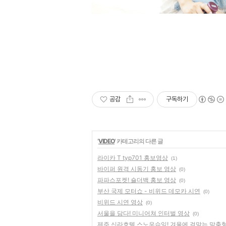
공감
구독하기
'
VIDEO
' 카테고리의 다른 글
라이카 T typ701 홍보영상
(1)
바이퍼 원격 시동기 홍보 영상
(0)
파파스포켓! 숄더백 홍보 영상
(0)
부산 국제 모터쇼 - 비위드 데모카 시연
(0)
비위드 시연 영상
(0)
서울을 담다! 미니어쳐 인터벌 영상
(0)
제주 신라호텔 스노우슈잉! 겨울에 걸맞는 맞춤형