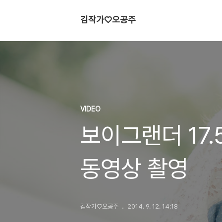
김작가♡오공주
VIDEO
보이그랜더 17.
동영상 촬영
김작가♡오공주
2014. 9. 12. 14:18