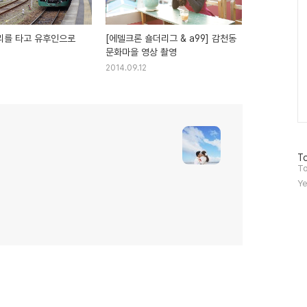
를 타고 유후인으로
[에델크론 숄더리그 & a99] 감천동
문화마을 영상 촬영
2014.09.12
방
To
문
To
자
Ye
수