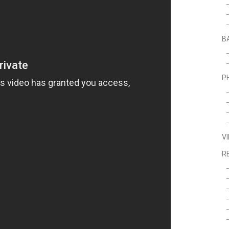
B
P
V
R