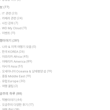
보
(77)
IT 관련
(23)
카메라 관련
(24)
사진 강좌
(7)
WD My Cloud
(11)
이벤트
(11)
행이야기
(281)
나라 & 지역 여행기 모음
(0)
한국 KOREA
(26)
아프리카 Africa
(45)
아메리카 America
(89)
아시아 Asia
(51)
오세아니아 Oceania & 남태평양 섬
(19)
중동 Middle East
(19)
유럽 Europe
(30)
여행 꿀팁
(2)
공주의 하루
(88)
먹빵이야기
(44)
오공주의 다양한 후기
(17)
여행 준비
(18)