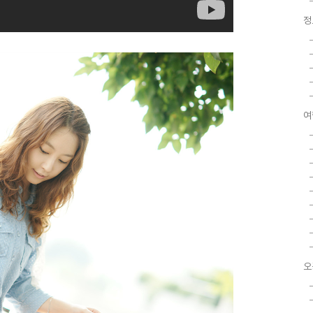
정
여
오