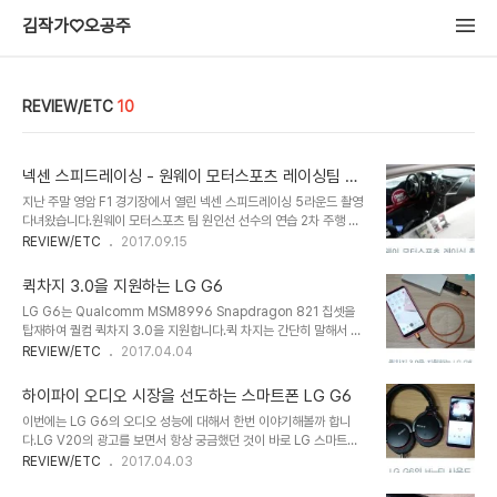
김작가♡오공주
REVIEW/ETC
10
넥센 스피드레이싱 - 원웨이 모터스포츠 레이싱팀 촬
영 - 소니 액션캠
지난 주말 영암 F1 경기장에서 열린 넥센 스피드레이싱 5라운드 촬영
다녀왔습니다.원웨이 모터스포츠 팀 원인선 선수의 연습 2차 주행 영
상인데요.4개의 Sony Actioncam을 가지고 다각도 촬영을 해봤습
REVIEW/ETC
2017.09.15
니다. https://www.youtube.com/watch?v=w-
FTaKF_OGc&t=58s 넥센 스피드레이싱 5라운드 - 영암 KIC원웨
퀵차지 3.0을 지원하는 LG G6
이 모터스포츠 - 원인선 선수 - 연습 2차 주행 Sony Actioncam 다
LG G6는 Qualcomm MSM8996 Snapdragon 821 칩셋을
각도 촬영 FDR-X3000R / FDR-X1000V / HDR-AS100V /
탑재하여 퀄컴 퀵차지 3.0을 지원합니다.퀵 차지는 간단히 말해서 스
HDR-AZ1Action Cam Movie Creator 편집 실내 내부에서 가
마트폰의 충전 속도를 빠르게 해주는 기술인데 단순이 전압을 높게 해
REVIEW/ETC
2017.04.04
장 흔들림이 많은 측면은 광학시 손떨림 보정 기능을 탑재한 FDR-
서 충전 속도를 높이는 것이 아니라 전압이랑 전류의 양을 조절해서 빠
X3000R 액션캠을 사용해서 촬영했습니다.소니 FDR-X3..
르게 충전해 주는 기술로 굉장히 빠른 충전 속도를 보이면서도 안정적
하이파이 오디오 시장을 선도하는 스마트폰 LG G6
이죠. Quick Charge 3.0퀵 차지 3.0은 충전시 최적의 전압에 대
이번에는 LG G6의 오디오 성능에 대해서 한번 이야기해볼까 합니
한 지능형 협상(Intelligent Negotiation for Optimum
다.LG V20의 광고를 보면서 항상 궁금했던 것이 바로 LG 스마트폰
Voltage)을 사용하여 휴대용 장치가 어느 시점에, 어떤 전력 수준을
의 오디오 성능이었는데이렇게 직접 사용하면서 체험해볼 수 있는 기
REVIEW/ETC
2017.04.03
요청하여 최적의 전력 전송을 가능하게 하면서 효율성을 극대화 할 수
회가 생기다니 꿈만 같네요. ^^ 음원은 태양의 후예 OST를 FLAC 버
있게 해주는 알고리즘을 사용합니다.특히 Quick Charge 3.0..