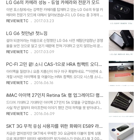
전으로 준비해서 테스트 해봤습니다. LG G6는 V20에 탑재되었던
LG G6의 카메라 성능 - 듀얼 카메라와 전문가 모드
32비티 쿼드 DAC에서 한층 더 업그레이드된 신형 쿼드 DAC가 탑
이번 포스팅에서는 강력한 카메라를 탑재하고 있는 LG G6의 듀얼 카
재되었다고 밝히고 있습니다.DAC은 디지털 방식으로 저장된 파일을
메라와 전문가 모드에 대해서 알아보겠습니다. LG G6는 총 3개의 카
아날로그 신호로 바꿔주는 장치로 DAC의 성능에 따라서 같은 음원도
메라를 탑재하고 있습니다. 전면에 약 500만화소의 카메라, 후면에
REVIEW/ETC
2017.03.23
완전 다르게 들리기 때문에 오디오 장치에 있어서는 굉장히 중요한 요
일반 1300만화소 / 광각 1300만화소의 카메라전면의 카메라는 거
소입니다. LG G6는 이어폰이나 헤드셋을 연결하면 Hi-Fi Quad
의 셀프 촬영용인데 저는 셀카를 촬영할 일이 거의 없고 제가 셀카를
DAC 메뉴가 활성화되는데 이 메..
LG G6 첫만남! 첫느낌
찍어서 올리면 보시는 분들의 마음이 어려울 것이기 때문에저는 사진
설마 되겠어라는 마음으로 신청했던 LG G6 사전 체험단!엄청난 경쟁
가의 입장에서 후면 카메라를 중점으로 이야기 해볼까 하네요. ㅋㅋㅋ
율을 보인 것으로 알고 있기 때문에 전혀 기대하고 있지 않았는데 운좋
LG G6 카메라 스펙전면 듀얼 카메라 : 5 MP, f/2.2, 1080p 동영상
게도 체험단에 선정이 되어 이렇게 LG G6에 대한 글을 올려봅니다.
REVIEW/ETC
2017.03.09
촬영 지원후면 듀얼 카메라 : 일반 렌즈 13 MP (f/1.8, OIS, 3-axis,
언제나 그렇듯 새로운 녀석의 박스를 개봉하는 것은 참으로 설레이는
phase detection AF) + 광각 렌즈 13 MP (f..
일인 것 같습니다.LG G6는 아스트로 블랙 / 아이스 플래티넘 / 미스
PC-FI 고민 끝! 소니 CAS-1으로 HRA 컴팩트 오디오
틱 화이트 3가지 컬러로 출시되는데 제가 만나게 된 것은 아스트로 블
시스템을 완성하다
아이맥을 질렀더니 요즘 지름신이 마구 마구 폭발하네요. ^^이번에 소
랙이네요. 구성품은 심플합니다. 박스를 열어보면 간단 사용 설명서와
개할 녀석은 아이맥에 잘 어울이는 HRA 컴팩트 오디오 시스템 소니
SKT 관련 안내서가 먼저 보이고 스마트폰을 꺼내보면 아래쪽으로 충
CAS-1 입니다.PC-FI 라고 해서 요즘은 HI-FI 대신 컴퓨터에 연결
REVIEW/ETC
2016.06.16
전기, USB C(3.1호환) 케이블, 이어폰, 어댑터 등이 들어있지요. 구
해서 고음질 음악을 들으시는 분들이 많으신데그런 분들을 위한 머스
성물의 비닐을 모두 제거해서 살펴보면 위와 같습니다.유심 및 외장메
트 해브 아이템이 아닐까 싶네요. 자! 그럼 소니 CAS-1에 대해서 한
모리를 분리하기 위한 핀,..
iMAC 아이맥 27인치 Retina 5k 램 업그레이드! 램
번 알아보도록 하겠습니다. 소니 CAS-1은 컴팩트한 외형을 갖춘 오
구입 가이드
드디어 기대하고 기대하던 아이맥 27인치 5k 모델을 구입했습니다.
디오 시스템으로 소니에서 요즘 집중하고 있는 Hi-Res Audio에 대
사실 작년 말부터 와이프한테 이야기 했던 건데 허락을 못 받아내다가
응합니다.본체에 헤드폰과 스피커를 담당하는 앰프가 각각 탑재되어
얼마전에 와이프 컴퓨터가 랜섬에 걸리면서 파일이 왕창 피해를 입는
REVIEW/ETC
2016.06.09
있어서 스피커 뿐만 아니라 헤드폰 사용자들에게도 매력적이
바람에 극적으로 허락을 받아서 구입하게 되었네요. ^^ 신품을 지를 만
며,LDAC 코텍을 지원하여 블루투스로 연결시에도 고음질의 음악을
큼의 여유는 없어서 지인분의 iMAC 27" 5k 2014 late CTO 버전
제공하는 것이 강점이지요.작은 외형임에도..
SKT 3G 무적 유심 사용자를 위한 화웨이 E589 라우
을 들여왔는데그래도 이왕 돈 들이는거 좀 더 확실하게 하려고 기존
터
지금은 없어졌지만 SKT에서 무제한 3G 요금제와 더불어 함께 상품
16기가 램에서 32기가로 램을 업그레이드 하게 되었습니다. ㅋㅋㅋ
으로 제공했던 데이터 쉐어링이란 부가서비스가 있습니다.월 3,000
자! 그럼 램에 대해서 한번 이야기를 해보도록 할까요?제가 업그레이