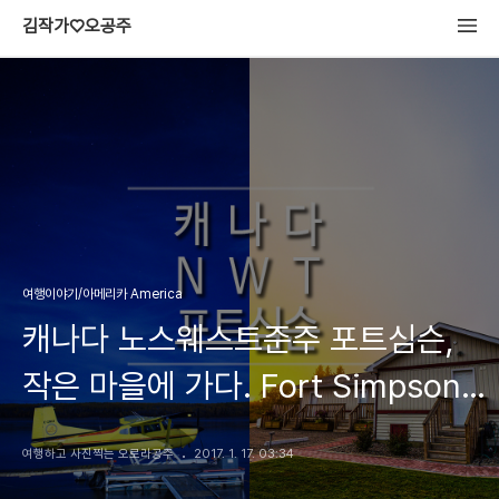
김작가♡오공주
여행이야기/아메리카 America
캐나다 노스웨스트준주 포트심슨,
작은 마을에 가다. Fort Simpson
가는 방법 & 포트심슨 호텔
여행하고 사진찍는 오로라공주
2017. 1. 17. 03:34