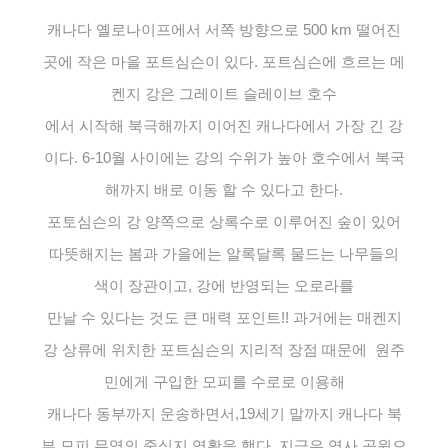
캐나다 옐로나이프에서 서쪽 방향으로 500 km 떨어진
곳에 작은 마을 포트심슨이 있다. 포트심슨에 흐르는 메
켄지 강은 그레이트 슬레이브
호수
에서
시작해 북극해까지 이어진 캐나다에서 가장 긴 강
이다. 6-10월 사이에는 강의 수위가 높아 호수에서 북국
해까지 배로 이동 할 수 있다고 한다.
포토심슨의 강 양쪽으로 상록수로 이루어진 숲이 있어
따뜻해지는 봄과 가을에는 알록달록 물드는 나무들의
색이 장관이고, 강에 반영되는 오로라를
만날 수 있다는 것도 큰 매력 포인트!! 과거에는
매켄지
강 상류에 위치한
포트심슨의
지리적 장점 때문에
원주
민에게 구입한 모피를
수로
로
이용해
캐나다 동부까지 운송하면서,
19세기 말까지
캐나다
북
부
모피
무역의
중심지 역활을 했다. 지금은 역사 공원으