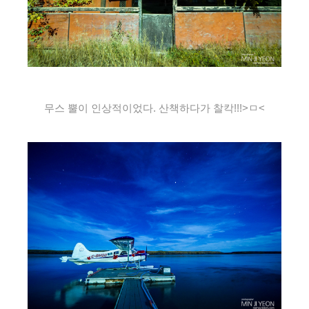
무스 뿔이 인상적이었다. 산책하다가 찰칵!!!>ㅁ<