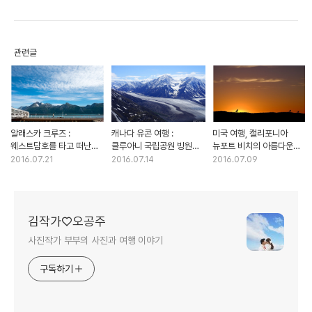
관련글
알래스카 크루즈 :
캐나다 유콘 여행 :
미국 여행, 캘리포니아
웨스트담호를 타고 떠난
클루아니 국립공원 빙원
뉴포트 비치의 아름다운
여행~ 아름다웠던 알래스카
헬기투어에서 만난 풍경들..
일몰~
2016.07.21
2016.07.14
2016.07.09
with 후지필름 X-T10
김작가♡오공주
사진작가 부부의 사진과 여행 이야기
구독하기