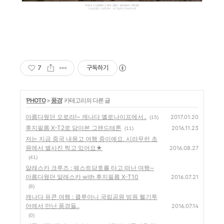
7
구독하기
'
PHOTO
>
풍경
' 카테고리의 다른 글
아름다웠던 오로라!~ 캐나다 옐로나이프에서..
2017.01.20
(15)
후지필름 X-T2로 담아본 그랜드테톤
2016.11.23
(11)
저는 지금 중국 내몽고 여행 중이예요. 시라무런 초
원에서 별사진 찍고 있어요★
2016.08.27
(41)
알래스카 크루즈 : 웨스트담호를 타고 떠난 여행~
아름다웠던 알래스카 with 후지필름 X-T10
2016.07.21
(8)
캐나다 유콘 여행 : 클루아니 국립공원 빙원 헬기투
어에서 만난 풍경들..
2016.07.14
(0)