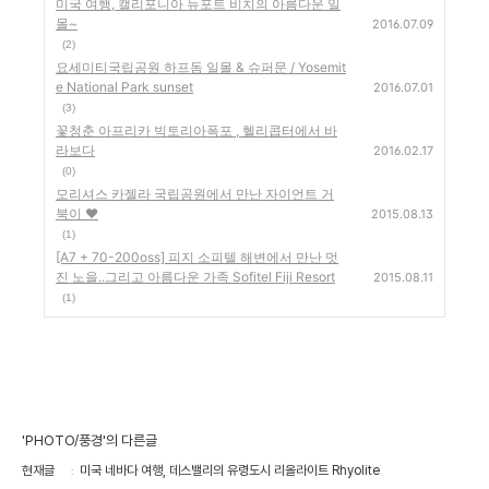
미국 여행, 캘리포니아 뉴포트 비치의 아름다운 일
몰~
2016.07.09
(2)
요세미티국립공원 하프돔 일몰 & 슈퍼문 / Yosemit
e National Park sunset
2016.07.01
(3)
꽃청춘 아프리카 빅토리아폭포 , 헬리콥터에서 바
라보다
2016.02.17
(0)
모리셔스 카젤라 국립공원에서 만난 자이언트 거
북이 ♥
2015.08.13
(1)
[A7 + 70-200oss] 피지 소피텔 해변에서 만난 멋
진 노을..그리고 아름다운 가족 Sofitel Fiji Resort
2015.08.11
(1)
'PHOTO/풍경'의 다른글
현재글
미국 네바다 여행, 데스밸리의 유령도시 리올라이트 Rhyolite‬