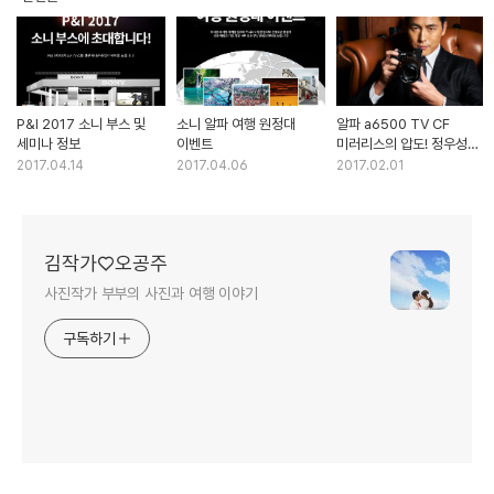
P&I 2017 소니 부스 및
소니 알파 여행 원정대
알파 a6500 TV CF
세미나 정보
이벤트
미러리스의 압도! 정우성
존잘
2017.04.14
2017.04.06
2017.02.01
김작가♡오공주
사진작가 부부의 사진과 여행 이야기
구독하기