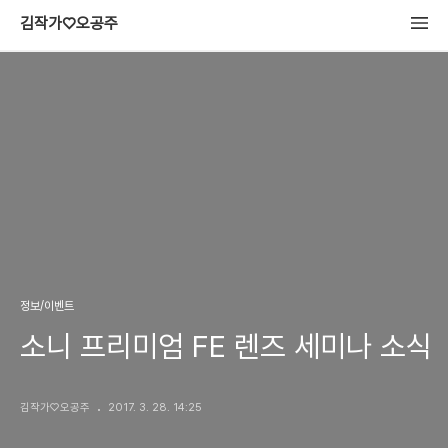
김작가♡오공주
정보/이벤트
소니 프리미엄 FE 렌즈 세미나 소식
김작가♡오공주
2017. 3. 28. 14:25