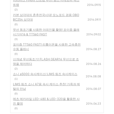
미리러스 카메라 스트랩 추천! 림스 미네르바 넥스
트랩
2014.09.15
(2)
카본 삼각대의 춘추전국시대! 모노포드 겸용 OBO
BC254 삼각대
2014.09.11
(0)
무선 동조기를 사용한 야외인물 촬영! 포이즘 플래
시기어16 & TT560 FAST
2014.09.02
(3)
포이즘 TT560 FAST! 리튬이온을 사용한 고속충전
수동 플래시
2014.08.27
(0)
신개념 무선동조기! FLASH GEAR16 무선으로 조
명을 제어하다
2014.08.26
(2)
소니 a5000 속사케이스! LIMS 림즈 속사케이스
2014.08.08
(1)
LIMS 림즈 소니 A7용 속사 케이스 추천! 가죽과 메
탈의 만남
2014.08.07
(0)
메츠 메카라잍 LED-480 & LED-320을 활용한 사
진 촬영
2014.06.23
(0)