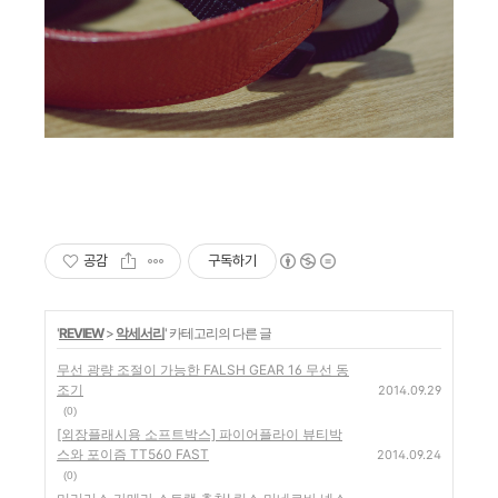
공감
구독하기
'
REVIEW
>
악세서리
' 카테고리의 다른 글
무선 광량 조절이 가능한 FALSH GEAR 16 무선 동
조기
2014.09.29
(0)
[외장플래시용 소프트박스] 파이어플라이 뷰티박
스와 포이즘 TT560 FAST
2014.09.24
(0)