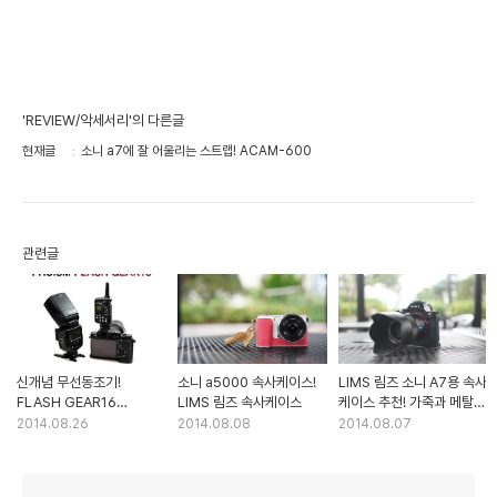
'REVIEW/악세서리'의 다른글
현재글
소니 a7에 잘 어울리는 스트랩! ACAM-600
관련글
신개념 무선동조기!
소니 a5000 속사케이스!
LIMS 림즈 소니 A7용 속사
FLASH GEAR16
LIMS 림즈 속사케이스
케이스 추천! 가죽과 메탈의
무선으로 조명을 제어하다
만남
2014.08.26
2014.08.08
2014.08.07