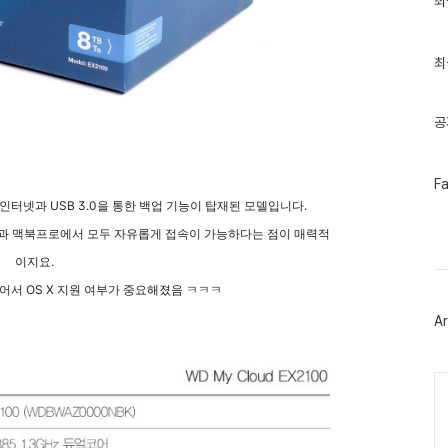
최
근
글
과
인
최
기
글
공
페
F
이
 기가인터넷과 USB 3.0을 통한 백업 기능이 탑재된 모델입니다.
스
북
탑과 맥북프로에서 모두 자유롭게 접속이 가능하다는 점이 매력적
트
위
이지요.
터
어서 OS X 지원 여부가 중요해졌음 ㅋㅋㅋ
플
러
Ar
그
인
Ca