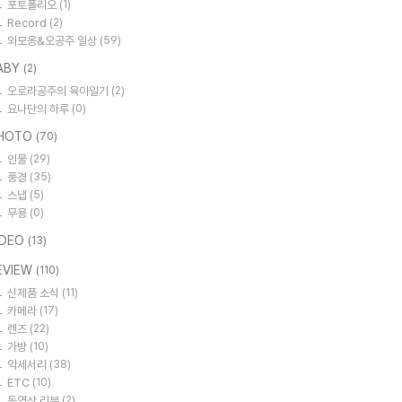
포토폴리오
(1)
Record
(2)
외모옹&오공주 일상
(59)
ABY
(2)
오로라공주의 육아일기
(2)
요나단의 하루
(0)
HOTO
(70)
인물
(29)
풍경
(35)
스냅
(5)
무용
(0)
IDEO
(13)
EVIEW
(110)
신제품 소식
(11)
카메라
(17)
렌즈
(22)
가방
(10)
악세서리
(38)
ETC
(10)
동영상 리뷰
(2)