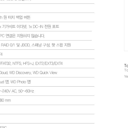
방
To
문
To
자
Ye
수