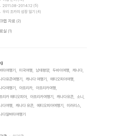
2011.08-2014.12
(5)
우리 조카의 성장 일기
(4)
크랩 자료
(2)
료실
(1)
ag
버타여행기,
미국여행,
남태평양,
두바이여행,
캐나다,
나다유콘여행기,
캐나다 여행기,
에티오피아여행,
나다여행기,
아프리카,
아프리카여행,
프리카 에티오피아,
아프리카여행기,
캐나다유콘,
소니,
나다여행,
캐나다 유콘,
에티오피아여행기,
미러리스,
나다알버타여행기,