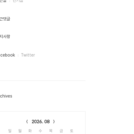
근글
인기글
근댓글
지사항
acebook
Twitter
chives
lendar
2026. 08
일
월
화
수
목
금
토