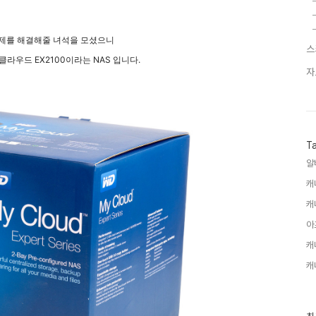
제를 해결해줄 녀석을 모셨으니
스
라우드 EX2100이라는 NAS 입니다.
자
T
알
캐
캐
아
캐
캐
최