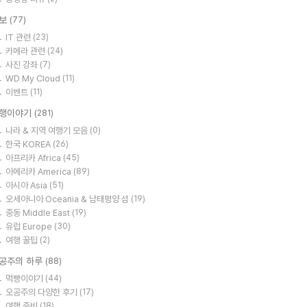
보
(77)
IT 관련
(23)
카메라 관련
(24)
사진 강좌
(7)
WD My Cloud
(11)
이벤트
(11)
행이야기
(281)
나라 & 지역 여행기 모음
(0)
한국 KOREA
(26)
아프리카 Africa
(45)
아메리카 America
(89)
아시아 Asia
(51)
오세아니아 Oceania & 남태평양 섬
(19)
중동 Middle East
(19)
유럽 Europe
(30)
여행 꿀팁
(2)
공주의 하루
(88)
먹빵이야기
(44)
오공주의 다양한 후기
(17)
여행 준비
(18)