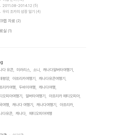
2011.08-2014.12
(5)
우리 조카의 성장 일기
(4)
크랩 자료
(2)
료실
(1)
ag
나다 유콘,
미러리스,
소니,
캐나다알버타여행기,
태평양,
아프리카여행기,
캐나다유콘여행기,
프리카여행,
두바이여행,
캐나다여행,
티오피아여행기,
알버타여행기,
아프리카 에티오피아,
국여행,
캐나다 여행기,
캐나다여행기,
아프리카,
나다유콘,
캐나다,
에티오피아여행,