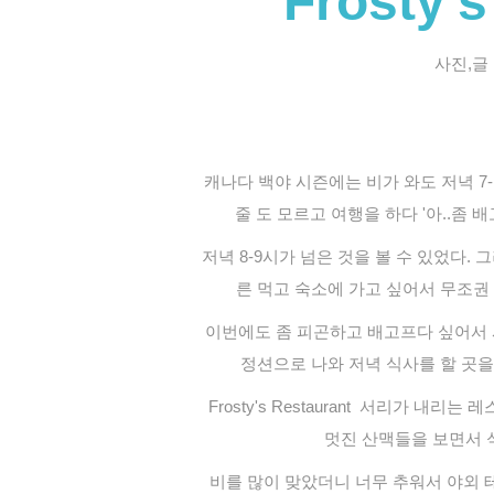
Frosty's
사진,글
캐나다 백야 시즌에는 비가 와도 저녁 7-
줄 도 모르고 여행을 하다 '아..좀 
저녁 8-9시가 넘은 것을 볼 수 있었다.
그
른 먹고 숙소에 가고 싶어서
무조권 
이번에도 좀 피곤하고 배고프다 싶어서 
정션으로 나와 저녁 식사를 할 곳을
Frosty's Restaurant 서리가 내리
멋진 산맥들
을 보면서 
비를 많이 맞았더니 너무 추워서 야외