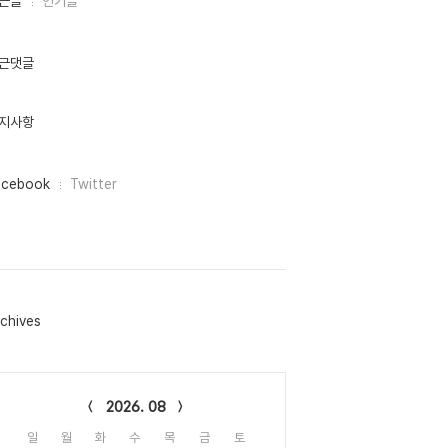
근글
인기글
근댓글
지사항
acebook
Twitter
chives
lendar
2026. 08
일
월
화
수
목
금
토