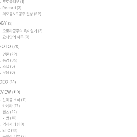
포토폴리오
(1)
Record
(2)
외모옹&오공주 일상
(59)
ABY
(2)
오로라공주의 육아일기
(2)
요나단의 하루
(0)
HOTO
(70)
인물
(29)
풍경
(35)
스냅
(5)
무용
(0)
IDEO
(13)
EVIEW
(110)
신제품 소식
(11)
카메라
(17)
렌즈
(22)
가방
(10)
악세서리
(38)
ETC
(10)
동영상 리뷰
(2)