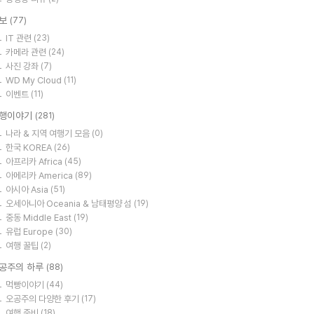
보
(77)
IT 관련
(23)
카메라 관련
(24)
사진 강좌
(7)
WD My Cloud
(11)
이벤트
(11)
행이야기
(281)
나라 & 지역 여행기 모음
(0)
한국 KOREA
(26)
아프리카 Africa
(45)
아메리카 America
(89)
아시아 Asia
(51)
오세아니아 Oceania & 남태평양 섬
(19)
중동 Middle East
(19)
유럽 Europe
(30)
여행 꿀팁
(2)
공주의 하루
(88)
먹빵이야기
(44)
오공주의 다양한 후기
(17)
여행 준비
(18)