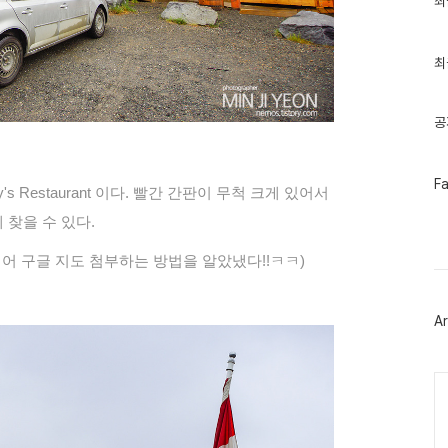
최
근
글
과
인
최
기
글
공
페
F
ty's Restaurant 이다. 빨간 간판이 무척 크게 있어서
이
스
 찾을 수 있다.
북
트
디어 구글 지도 첨부하는 방법을 알았냈다!!ㅋㅋ)
위
터
플
러
Ar
그
인
Ca