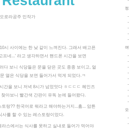
 Restaurant
정
 오로라공주 민작가
10시 사이에는 한 낮 같이 느껴진다. 그래서 배고픈
여
배고프네...' 라고 생각하면서
핸드폰 시간을 보면
러다 보니 식당들은 문을 닫은 곳도 종종 보이고
, 얼
문 열은 식당을 보면 들어가서 먹게 되었다.ㅋ
시간을 보니 저녁 8시가 넘었엇다 ㅎㄷㄷㄷ 헤인즈
 찾아보니 빨간색 간판이 유독 눈에 들어왔다.
는 레스토랑?? 한국어로 뭐라고 해야하는거지...흠...
암튼
오
식사를 할 수 있는
레스토랑이었다.
 테라스에서는 식사를 못하고 실내로 들어가 먹어야