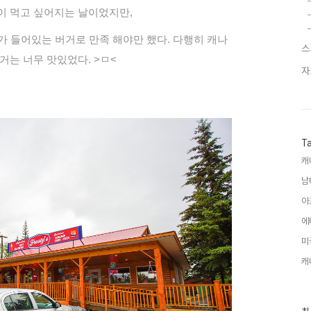
이 먹고 싶어지는 날이었지만,
 들어있는 버거로 만족 해야만 했다. 다행히 캐나
스
거는 너무 맛있었다. >ㅁ<
자
T
캐
남
아
에
미
캐
최