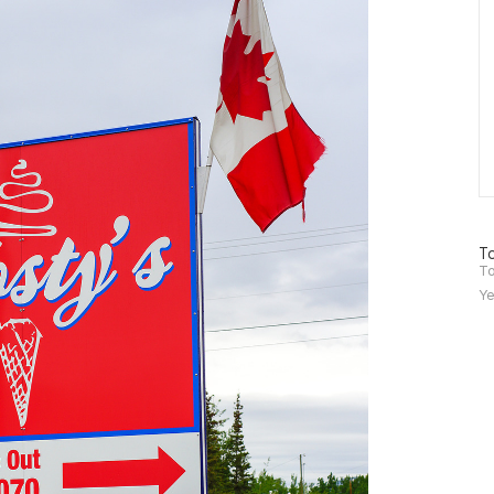
방
To
문
To
자
Ye
수