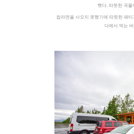
햇다. 따뜻한 국물
컵라면을 사오지 못했기에 따뜻한 패티가
다에서 먹는 버