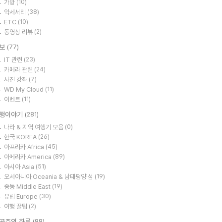
가방
(10)
악세서리
(38)
ETC
(10)
동영상 리뷰
(2)
보
(77)
IT 관련
(23)
카메라 관련
(24)
사진 강좌
(7)
WD My Cloud
(11)
이벤트
(11)
행이야기
(281)
나라 & 지역 여행기 모음
(0)
한국 KOREA
(26)
아프리카 Africa
(45)
아메리카 America
(89)
아시아 Asia
(51)
오세아니아 Oceania & 남태평양 섬
(19)
중동 Middle East
(19)
유럽 Europe
(30)
여행 꿀팁
(2)
공주의 하루
(88)