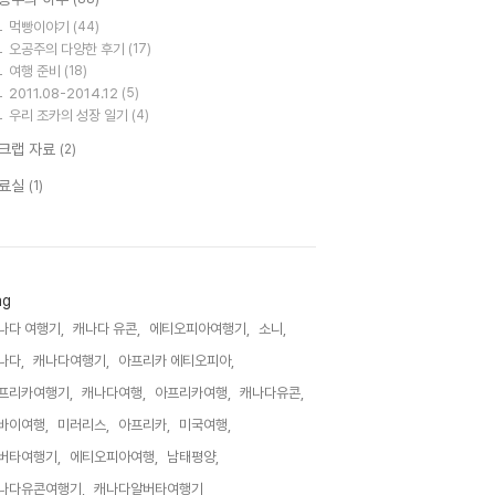
먹빵이야기
(44)
오공주의 다양한 후기
(17)
여행 준비
(18)
2011.08-2014.12
(5)
우리 조카의 성장 일기
(4)
크랩 자료
(2)
료실
(1)
ag
나다 여행기,
캐나다 유콘,
에티오피아여행기,
소니,
나다,
캐나다여행기,
아프리카 에티오피아,
프리카여행기,
캐나다여행,
아프리카여행,
캐나다유콘,
바이여행,
미러리스,
아프리카,
미국여행,
버타여행기,
에티오피아여행,
남태평양,
나다유콘여행기,
캐나다알버타여행기,