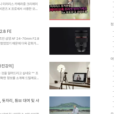
니..
니 미러리스 카메라중 크리에이
전 비온즈 X 프로세서 사용한 모델
 어도비에서 제공하는 카메라 프
 크룩 프리셋 적용되도록 했습니
 모델들의 아쉬움을 달래는 용도
정
해주는남자] 채널 게시물을 확
.8 FE
. a7S3, a1, a7M4 은 원
레이션만 추가했습니다. 파일 암
삼양 AF 24-70mm F2.8
참여했었었기 때문에 더욱 감회가
해 쌩뚱맞게 브이로그 영상만 있
히 체험단을 모집하는 것을 보고
. 먼저 어느정도 크기인지 간
여
사용중인 소니 2470GM 렌즈
사진강의]
참고삼아 보시면 되겠습니다.
FE 24-70mm F2...
 것을 알려드리고 싶네요 ^^ 초
정확한 정보를 소개해 드릴께요!
남 채널 많은 응원 부탁드립니다!
 영상 링크입니다. [카설남] 초
개념쏙쏙 사진강의] 사진 촬영에 있
을 잘 찍어봅시다
 돗자리, 튜브 대여 및 샤
의 노출 모드! 고수는 M 모드를 쓰지
 노출 모드를 지원하..
오