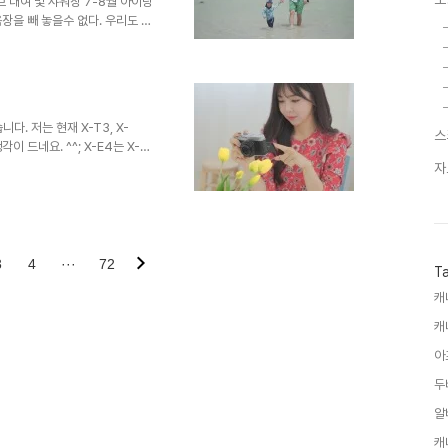
 대여 및 샤워장​ 7-8월 아이랑
장을 빼 놓을수 없다. 우리도 벌
놀이를 하러 매일 낮,밤으로 갔었
였으니 말 다했다. 그만큼 아이랑
너무 안전하다. 그리고 7월 1
안전하게 해수욕장을 즐길 수 있
같은 금액을 알아보면, 파라솔+돗
. 저는 현재 X-T3, X-
원/파라솔 평..
스
 드네요. ^^; X-E4는 X-
 시리즈 최초로 180도 플립되
자
 X100 시리즈 같은 레트로 감
 처음으로 플랫한 디자인을 채택
해 스페셜 악세서리 키트를 구성
 엄지그립이 포함되어 있기 때문에
mmF2.8 R WR 렌..
3
4
···
72
T
캐
캐
아
두
알
캐