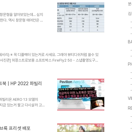
분
김
창문형을 알아보았는데... 심지
한다. 역시 창문형 에어컨은 파
에어컨 패브릭실버 PWA-
upang.com/a/rLVxj 파세코
설치 COUPANG
B
의 일환으로, 이에 따른 일정액의
별매 악세서리) ※ 꼭 디플렉터 있는거로 사세요. 그래야 뷰티디쉬처럼 쓸수 있
[오빠네사진관] 외장스트로보용 소프트박스 FireFly2 50 - 스냅촬영도구
P
om 오로라 반사판 120cm (실버-화이트)
관 - Aurora(정품) 120cm 원형반사판(실버-화이트) COUPANG
저는 가격 고려했을 때 MF2300 추천합니다. 매틴 MF2300(무게
 | HP 2022 파빌리
V
HP 파빌리온 AERO 13 모델의
 지금 있는거 팔고 다시살까 고민
R
ang.com/a/maIBE AMD
0% sRGB | 400Nit | 970g
om/a/maIC7 AMD 5625U(6코
| 400Nit | 970g ✔ 아래 링크
티브룩 프리셋 배포