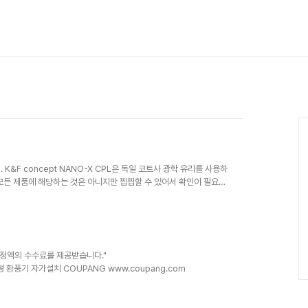
 K&F concept NANO-X CPL은 독일 코트사 광학 유리를 사용하
모든 제품에 해당하는 것은 아니지만 찝찝할 수 있어서 확인이 필요함.
CPL 필터와 켄코 REALPRO CPL 필터를 비교하면 호야 퓨전 안티
와 켄코가 합병되서 같은 회사라 비슷한데 내부적으로 라인업 가르기 하
듯 3. 벤로 SHD CPL- HD ULCA WMC 필터는 위에 필터들보다
일정액의 수수료를 제공받습니다."
릴셔터형 환풍기 자가설치 COUPANG www.coupang.com