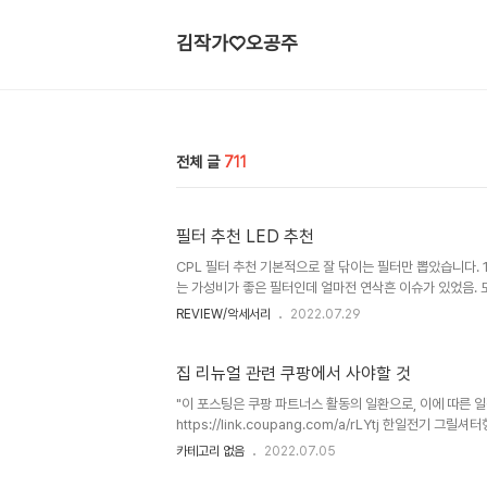
김작가♡오공주
전체 글
711
필터 추천 LED 추천
CPL 필터 추천 기본적으로 잘 닦이는 필터만 뽑았습니다. 1.
는 가성비가 좋은 필터인데 얼마전 연삭흔 이슈가 있었음. 
그래도 4만원 선에서는 이게 좋음 2. 호야 퓨전 안티스타틱 
REVIEW/악세서리
2022.07.29
스타틱 CPL 필터가 살짝 더 좋음. 하지만 알고보면 호야
는 듯 보임. 가격은 원래 1만원 정도 차이 났는데 이제 비슷한
확실히 라인업상 좀 더 고급 필터라 할 수 있음. 그..
집 리뉴얼 관련 쿠팡에서 사야할 것
"이 포스팅은 쿠팡 파트너스 활동의 일환으로, 이에 따른 
https://link.coupang.com/a/rLYtj 한일전기 그
카테고리 없음
2022.07.05