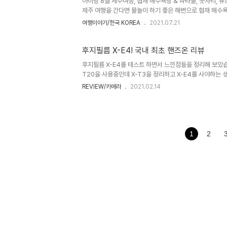
아이랑 8월 제주여행, 협재 해수욕장 & 파라솔, 돗자리, 튜브
제주 여행을 간다면 물놀이 하기 좋은 해변으로 협재 해수욕
써 6,7월 2번의 제주도 여행기간 동안 제주 해변으로 모래
여행이야기/한국 KOREA
2021.07.21
는데.. 그중에서도 협재 해수욕장은 3번이나 가서 놀 정도 
같이 모래 놀이하기에도 좋고, 얕은 수심으로 물놀이를 해도 
일로 협재 해수욕장이 오픈하면서 안전요원들이 많아져 더 
후지필름 X-E4! 국내 최초 핸즈온 리뷰
다. 참고로 협재 해수욕장에서 운영하는 돗자리, 튜브 등 
후지필름 X-E4를 테스트 하면서 느낀점들을 정리해 보았습니다
자리 20,000원 / 대형목재파라솔(탁자의자포함) 25,000
T20을 사용중인데 X-T3을 정리하고 X-E4를 사야하는 생각이
T4와 동일한 이미지 센서와 프로세서를 탑재하고 있고 X-E
REVIEW/카메라
2021.02.14
는 LCD를 탑재하고 있는 것이 특징입니다. 컴팩트한 외형에
성의 조작 인터페이스를 갖추고 있어서 매력적인데 이번에
하여 컴팩트함을 강조하면서 그립감이 부족한 유저들을 위
했습니다. 스페셜 키트는 HG-XE4 핸드그립, TR-XE4
성인 남성이 사용하기에도 충분한 그립감을 제공합니다. XF27
1
2