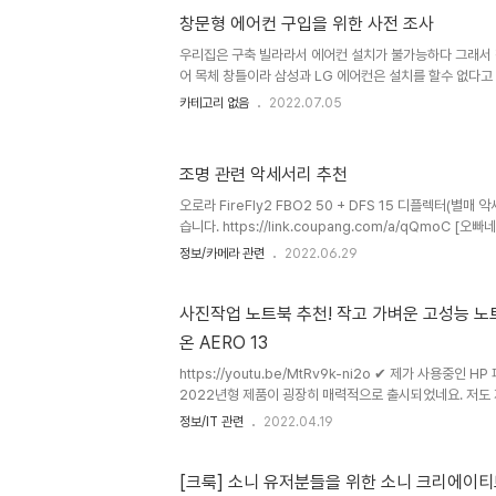
창문형 에어컨 구입을 위한 사전 조사
우리집은 구축 빌라라서 에어컨 설치가 불가능하다 그래서 
어 목체 창틀이라 삼성과 LG 에어컨은 설치를 할수 없다고 
세코인가 보다 제가 구입모델은 [파세코 프리미엄 창문형 
카테고리 없음
2022.07.05
3400W 방문설치] 요녀석으로 정했네요. https://link.co
프리미엄 창문형 에어컨 패브릭실버 PWA-3400W 방문
www.coupang.com "이 포스팅은 쿠팡 파트너스 활동
조명 관련 악세서리 추천
수수료를 제공받습니다."
오로라 FireFly2 FBO2 50 + DFS 15 디플렉터(
습니다. https://link.coupang.com/a/qQmoC 
인물사진도구 출장사진도 COUPANG www.coupang.c
정보/카메라 관련
2022.06.29
https://link.coupang.com/a/qQw2Z 오빠네사진
www.coupang.com 스탠드는 종류가 많은데 이중에서 
0.95kg, 최대 높이 2.05m) ht..
사진작업 노트북 추천! 작고 가벼운 고성능 노트북
온 AERO 13
https://youtu.be/MtRv9k-ni2o ✔ 제가 사용중인 
2022년형 제품이 굉장히 매력적으로 출시되었네요. 저도
중 T.T ▶ 5825U 모델 상품 링크 - https://link.coup
정보/IT 관련
2022.04.19
5825U(8코어 16스레드) | 16GB RAM | 256 SSD | 10
▶ 5625U 모델 상품 링크 - https://link.coupang.c
어 12스레드) | 16GB RAM | 256 SSD | 100% sRGB 
[크룩] 소니 유저분들을 위한 소니 크리에이