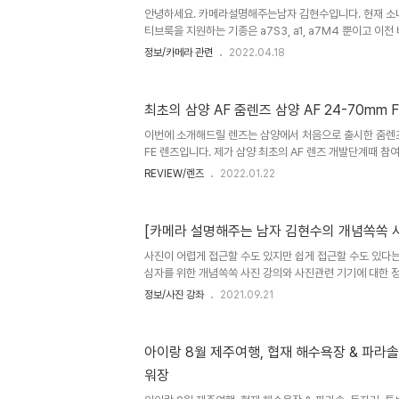
의 쿠팡에서 필요한 것 구매하시면 제 티스토리에 도움이 됩
안녕하세요. 카메라설명해주는남자 김현수입니다. 현재 소
티브룩을 지원하는 기종은 a7S3, a1, a7M4 뿐이고 이
에는 펌웨어 업데이트로 지원될 가능성이 0% 이기 때문에
정보/카메라 관련
2022.04.18
로필을 튜닝해서 이전 소니 기종들에서도 어도비에서 만든
다. 당연히 네이티브 크룩이랑은 차이가 있기 때문에 이전
정도로 사용해주세요. 자세한 사용법은 유튜브 [카메라설명
최초의 삼양 AF 줌렌즈 삼양 AF 24-70mm F2
인해주세요. 여러분의 구독, 좋아요, 댓글은 저에게 큰 힘이됩니다
래 크룩 프리셋이 제공되는 기종이기 때문에 후지 필름시뮬
이번에 소개해드릴 렌즈는 삼양에서 처음으로 출시한 줌렌즈인 
호는 유..
FE 렌즈입니다. 제가 삼양 최초의 AF 렌즈 개발단계때 
새로운데요. ^^ 삼양에서 야심차게 출시한 렌즈인 것에 비
REVIEW/렌즈
2022.01.22
고 제대로된 국내 정보가 없는 것 같아서 궁금했는데 우연
오백년만에 체험단이라는걸 신청해서 사용해보게 되었습니다
단하게 다른 렌즈들과 외형을 한번 비교해 봤습니다. 제가 
[카메라 설명해주는 남자 김현수의 개념쏙쏙 
와 탐론 2875 렌즈인데 많이 사용되는 렌즈이기 때문에 
https://youtu.be/ZgOJsllO32Y 외형적인 면에서 소니 
사진이 어렵게 접근할 수도 있지만 쉽게 접근할 수도 있다는
심자를 위한 개념쏙쏙 사진 강의와 사진관련 기기에 대한 
여러분의 댓글과 좋아요가 저에게 큰 힘이 됩니다 ^^ 카설
정보/사진 강좌
2021.09.21
카메라 설명해주는 남자 김현수의 개념쏙쏙 사진강의 유튜브
점 검출의 모든 것! AF 성능보다 중요한 촬영자의 센스 [
어서 매우 중요한 초점 검출 원리와 방법 제대로 알고 사진
아이랑 8월 제주여행, 협재 해수욕장 & 파라솔,
https://youtu.be/nz5gPLdC48E [카설남] 카메라
워장
않는다? [개념쏙쏙 사진강의] 카메라는 P/A/S/M의 다양한