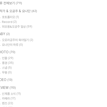
류 전체보기
(711)
작가 & 오공주 & 요나단
(62)
포토폴리오
(1)
Record
(2)
외모옹&오공주 일상
(59)
ABY
(2)
오로라공주의 육아일기
(2)
요나단의 하루
(0)
HOTO
(70)
인물
(29)
풍경
(35)
스냅
(5)
무용
(0)
IDEO
(13)
EVIEW
(110)
신제품 소식
(11)
카메라
(17)
렌즈
(22)