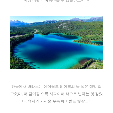
어쩜 이렇게 아름다울 수 있을까....>ㅁ<
하늘에서 바라보는 에메랄드 레이크의 물 색은 정말 최
고였다, 더 깊어질 수록 사파이어 색으로 변하는 것 같았
다. 육지와 가까울 수록 에메랄드 빛갈...^^