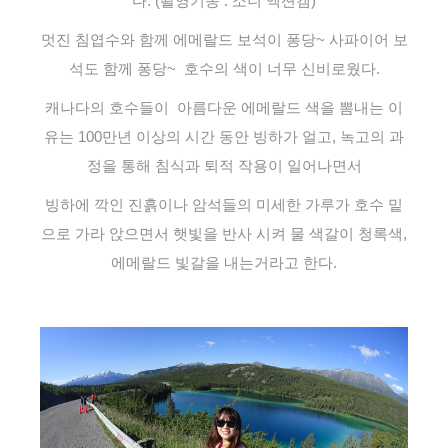
다. (촬영기종 : 소니 액션캠)
멋진 침엽수와 함께 에메랄드 보석이 퐁당~ 사파이어 보
석도 함께 퐁당~ 호수의 색이 너무 신비로웠다.
캐나다의 호수들이 아름다운 에메랄드 색을 뽐내는 이
유는 100만년 이상의 시간 동안 빙하가 얼고, 녹고의 과
정을 통해 침식과 퇴적 작용이 일어나면서
빙하에 깍인 진흙이나 암석들의 미세한 가루가 호수 밑
으로 가라 앉으면서 햇빛을 반사 시켜 물 색갈이 청록색,
에메랄드 빛갈을 내는거라고 한다.