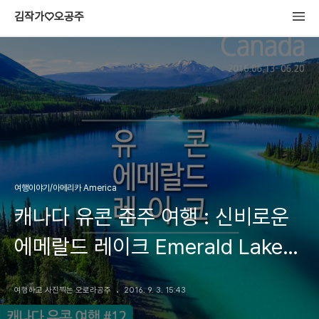
김작가♡오공주
여행이야기/아메리카 America
캐나다 유콘 준주 여행 : 신비로운
에메랄드 레이크 Emerald Lake
Yukon
여행하고 사진찍는 오로라공주
2016. 9. 3. 15:43