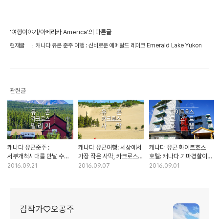
'여행이야기/아메리카 America'의 다른글
현재글
캐나다 유콘 준주 여행 : 신비로운 에메랄드 레이크 Emerald Lake Yukon
관련글
캐나다 유콘준주 :
캐나다 유콘여행: 세상에서
캐나다 유콘 화이트호스
서부개척시대를 만날 수
가장 작은 사막, 카크로스
호텔: 캐나다 기마경찰이
있는 카크로스 마을
사막에 가다. Carcross
인상적인 Coast High
2016.09.21
2016.09.07
2016.09.01
Carcross Village
Desert
Country Inn
김작가♡오공주