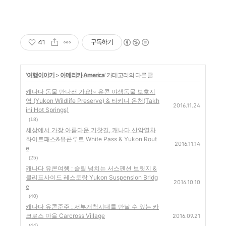
41
구독하기
'
여행이야기
>
아메리카 America
' 카테고리의 다른 글
캐나다 동물 만나러 가요!~ 유콘 야생동물 보호지
역 (Yukon Wildlife Preserve) & 타키니 온천(Takh
2016.11.24
ini Hot Springs)
(18)
세상에서 가장 아름다운 기찻길, 캐나다 산악열차
화이트패스&유콘루트 White Pass & Yukon Rout
2016.11.14
e
(25)
캐나다 유콘여행 : 슬릴 넘치는 서스펜션 브릿지 &
클리프사이드 레스토랑 Yukon Suspension Bridg
2016.10.10
e
(40)
캐나다 유콘준주 : 서부개척시대를 만날 수 있는 카
크로스 마을 Carcross Village
2016.09.21
(44)