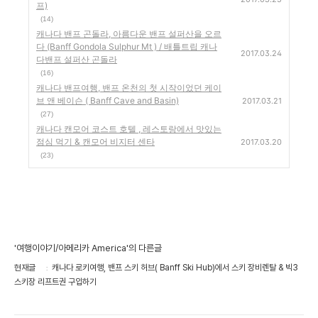
프)
(14)
캐나다 밴프 곤돌라, 아름다운 밴프 설퍼산을 오르
다 (Banff Gondola Sulphur Mt ) / 배틀트립 캐나
2017.03.24
다밴프 설퍼산 곤돌라
(16)
캐나다 밴프여행, 밴프 온천의 첫 시작이었던 케이
브 앤 베이슨 ( Banff Cave and Basin)
2017.03.21
(27)
캐나다 캔모어 코스트 호텔 , 레스토랑에서 맛있는
점심 먹기 & 캔모어 비지터 센타
2017.03.20
(23)
'여행이야기/아메리카 America'의 다른글
현재글
캐나다 로키여행, 밴프 스키 허브( Banff Ski Hub)에서 스키 장비렌탈 & 빅3
스키장 리프트권 구입하기