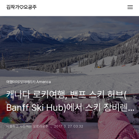
김작가♡오공주
여행이야기/아메리카 America
캐나다 로키여행, 밴프 스키 허브(
Banff Ski Hub)에서 스키 장비렌탈
& 빅3 스키장 리프트권 구입하기
여행하고 사진찍는 오로라공주
2017. 3. 27. 03:32