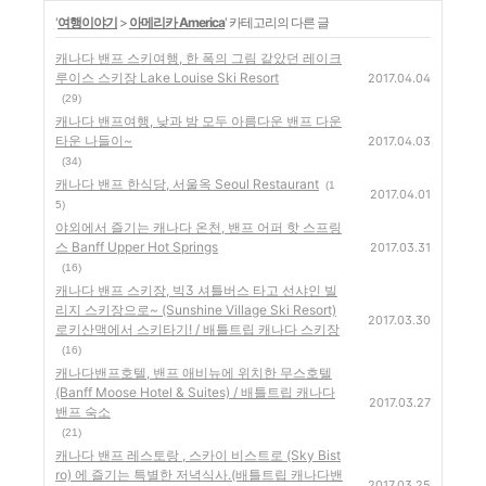
'
여행이야기
>
아메리카 America
' 카테고리의 다른 글
캐나다 밴프 스키여행, 한 폭의 그림 같았던 레이크
루이스 스키장 Lake Louise Ski Resort
2017.04.04
(29)
캐나다 밴프여행, 낮과 밤 모두 아름다운 밴프 다운
타운 나들이~
2017.04.03
(34)
캐나다 밴프 한식당, 서울옥 Seoul Restaurant
(1
2017.04.01
5)
야외에서 즐기는 캐나다 온천, 밴프 어퍼 핫 스프링
스 Banff Upper Hot Springs
2017.03.31
(16)
캐나다 밴프 스키장, 빅3 셔틀버스 타고 선샤인 빌
리지 스키장으로~ (Sunshine Village Ski Resort)
2017.03.30
로키산맥에서 스키타기! / 배틀트립 캐나다 스키장
(16)
캐나다밴프호텔, 밴프 애비뉴에 위치한 무스호텔
(Banff Moose Hotel & Suites) / 배틀트립 캐나다
2017.03.27
밴프 숙소
(21)
캐나다 밴프 레스토랑 , 스카이 비스트로 (Sky Bist
ro) 에 즐기는 특별한 저녁식사.(배틀트립 캐나다밴
2017.03.25