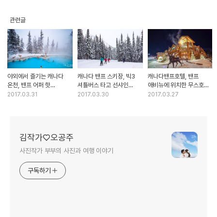
관련글
야외에서 즐기는 캐나다
캐나다 밴프 스키장, 빅3
캐나다밴프호텔, 밴프
온천, 밴프 어퍼 핫
셔틀버스 타고 선샤인
애비뉴에 위치한 무스호텔
스프링스 Banff Upper
빌리지 스키장으로~
(Banff Moose Hotel &
2017.03.31
2017.03.30
2017.03.27
Hot Springs
(Sunshine Village Ski
Suites) / 배틀트립
Resort) 로키산맥에서
캐나다밴프 숙소
스키타기! / 배틀트립
캐나다 스키장
김작가♡오공주
사진작가 부부의 사진과 여행 이야기
구독하기