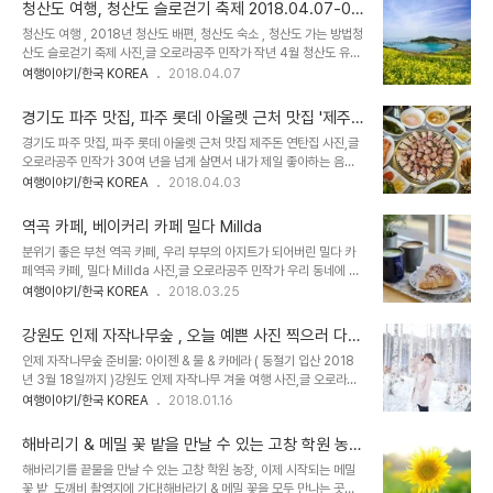
동 여행 우리의 첫 방문지는 말로만 듣던 바로 그 "화계장터"였습니다.
스는 잘안 맞는 편인데, ..
청산도 여행, 청산도 슬로걷기 축제 2018.04.07-0
화계장터만 알았지 사실 하동이라는 지역에 대해서 아는게 전혀 없었
5.07 까지~ ( 2018년 청산도 배편, 청산도 가는 방법
청산도 여행 , 2018년 청산도 배편, 청산도 숙소 , 청산도 가는 방법청
는데 지역적 위치상 경상도와 전라도를 이어주는 역할을 하기 때문에
, 청산도 유채꽃 , 청산도 숙소 노을 펜션 ,청산도 1박2
산도 슬로걷기 축제 사진,글 오로라공주 민작가 작년 4월 청산도 유채
과거에는 정말 많은 사람들이 다녀가던 곳이겠구나 하는 생각이 들었
일 ) 청산도 슬로우걷기 축제
꽃과 벚꽃을 만나러 간 청산도 슬로우걷기 축제!! 2018년 청산도 슬
여행이야기/한국 KOREA
2018.04.07
습니다. 아쉽게도 우리가 가는 바로 전날까지도 엄청난 비가 내려서 벚
로우걷기 축제를 가려고 청산도 배편을 알아보다가나처럼 청산도 축
꽃은 많이 떨어져 있는 상태였습니다.화계장터부터 쌍계사까지 이어
제에 가시는 분들을 위해 다시 글을 정리해 보았다. 아! 몇 달 전에는
진 십리가 모두 벚꽃길이어서 엄청 유명한 곳인데이..
경기도 파주 맛집, 파주 롯데 아울렛 근처 맛집 '제주
청산도 슬로우걷기 축제를 준비하는 업체에서 작년 청산도축제 사진
돈 연탄집' (파주 고기맛집)
경기도 파주 맛집, 파주 롯데 아울렛 근처 맛집 제주돈 연탄집 사진,글
을 사용 할 수 있냐고 연락이 와서 제가 사진사라 무상으로 제공은 안
오로라공주 민작가 30여 년을 넘게 살면서 내가 제일 좋아하는 음식
되고 구입하시라고 했더니 그 뒤로는 연락이 없다. ㅎ 요즘은 홍보업체
1등은 바로 고기다. 그 중에서도 돼지 고기가 내 입 맛에 으뜸! 한국에
여행이야기/한국 KOREA
2018.04.03
들 쪽에서 사진 저작권에 대해 생각을 안하시는게 좀 아쉽다. 물론 요
서 쉽게 먹을 수 있는소고기, 오리고기, 닭고기와 아프리카에서 먹었던
즘 카메라들이 좋아져서 그냥 찍어도 잘 나오니깐 이해는 하지만.. 광
버팔로와 악어등 다양한 고기를 먹어봤지만 내가 가장 맛있게 먹는건
고포스터와 홈페이지에 사용 하는..
역곡 카페, 베이커리 카페 밀다 Millda
바로 돼지 고기 였다. 우선 나는 고기를 바싹 익히는 걸 좋아하고, 핏
분위기 좋은 부천 역곡 카페, 우리 부부의 아지트가 되어버린 밀다 카
빛이 보이는 고기는 비위가 약해 먹질 못한다. 그러다보니 비싸고 좋은
페역곡 카페, 밀다 Millda 사진,글 오로라공주 민작가 우리 동네에 새
소고기 스테이크를 먹는기회가 있어도 피가 안 보이게 미듐 웰던으로
로 생긴 베이커리 카페, 밀다. 카페 전체적인 분위기도 좋고, 내가 좋아
여행이야기/한국 KOREA
2018.03.25
익혀서 먹다보니 뻑뻑하고 맛 없었다. 그래서 마음껏 바싹 익혀서 먹는
하는 빛이 잘 들어오고, 빵이랑 커피 모두 맛있다.베이커리 카페이다보
돼지 고기는 항상 날 만족시켰다. 더불어 우리 서방님도 고기 킬러! 그
니 음료 메뉴는 다양하지 않지만, 빵은 매일 매일 맛있게 구워져 나오
동안 맛있다는 고깃..
강원도 인제 자작나무숲 , 오늘 예쁜 사진 찍으러 다녀
고 인기있는 빵들은 금방 품절 된다. 개인적으로 크로와상이 정말 맛있
왔어용!! 준비물: 아이젠 & 카메라 ( 2018년 3월 18까
인제 자작나무숲 준비물: 아이젠 & 물 & 카메라 ( 동절기 입산 2018
었다. 사람들이 맛잇다고 했던 딸기 케익은 그냥 보통 그런 맛이라고
지 기한 연장 됨 )
년 3월 18일까지 )강원도 인제 자작나무 겨울 여행 사진,글 오로라공
생각하는데 크로와사으이 경우 뭔가외국에서 먹는 그런 크로와상이어
주 민작가 작년에 갔었던 인제 자작나무숲을 오늘 또 다녀왔다. 인제
여행이야기/한국 KOREA
2018.01.16
서 나는 크로와상 빵만 먹을 예정!ㅋㅋ 사실 작년에 공사하고 있는 이
자작나무 숲은 매년 찾게 될 정도로 정말 매력적인 곳이다. 이번에는
카페를 보면서 카페가 차려진자리(터)가 사람들이 찾아오기에는 너무
카메라 짐을 조금 줄이고남편은 카메라 가방을 메고, 나는 옷 한 벌을
안 좋다고 생각했었는데, 인테..
해바리기 & 메밀 꽃 밭을 만날 수 있는 고창 학원 농
더 준비해 가방에 넣어 메고 출발 했다. 확실히 4번째 자작나무숲 방
장, 도깨비 촬영지에 가다!
해바리기를 끝물을 만날 수 있는 고창 학원 농장, 이제 시작되는 메밀
문이라서 그런지 신기하게 상행이 힘들지 않았다. 작년에는 자작나무
꽃 밭, 도깨비 촬영지에 가다!해바라기 & 메밀 꽃을 모두 만나는 곳사
숲 가는 산행 중간에 멈춰 서서 힘들다고, 못 가겠다며 징징 거리며 욕