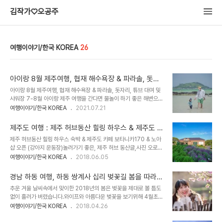
김작가♡오공주
여행이야기/한국 KOREA
26
아이랑 8월 제주여행, 협재 해수욕장 & 파라솔, 돗자
리, 튜브 대여 및 샤워장
아이랑 8월 제주여행, 협재 해수욕장 & 파라솔, 돗자리, 튜브 대여 및
샤워장​ 7-8월 아이랑 제주 여행을 간다면 물놀이 하기 좋은 해변으로
협재 해수욕장을 빼 놓을수 없다. 우리도 벌써 6,7월 2번의 제주도 여
여행이야기/한국 KOREA
2021.07.21
행기간 동안 제주 해변으로 모래놀이를 하러 매일 낮,밤으로 갔었는
데.. 그중에서도 협재 해수욕장은 3번이나 가서 놀 정도 였으니 말 다
제주도 여행 : 제주 허브동산 힐링 하우스 & 제주도 카
했다. 그만큼 아이랑 같이 모래 놀이하기에도 좋고, 얕은 수심으로 물
페 보타니카170 & 노아샵 오픈까지~ (제주도 숙소
제주 허브동산 힐링 하우스 숙박 & 제주도 카페 보타니카170 & 노아
놀이를 해도 너무 안전하다. 그리고 7월 1일로 협재 해수욕장이 오픈
추천)
샵 오픈 (강아지 운동장)놀러가기 좋은, 제주 허브 동산글,사진 오로라
하면서 안전요원들이 많아져 더 안전하게 해수욕장을 즐길 수 있다. 참
공주 민작가 따뜻한 봄 기운이 가득했던 5월, 오랜만에 제주도에 다녀
여행이야기/한국 KOREA
2018.06.05
고로 협재 해수욕장에서 운영하는 돗자리, 튜브 등 같은 금액을 알아보
왔다. 제주도에 출장 온 친한 부부와 일정이 비슷하여 우리가 자주 제
면, 파라솔+돗자리 20,000원 / 대형목재파라솔(탁자의자포함)
주도 숙소로이용하는 제주 허브 동산 힐링 하우스에 같이 예약을 했다.
25,000원/파라솔 평..
경남 하동 여행, 하동 쌍계사 십리 벚꽃길 봄을 따라가
보통 제주 허브 동산은 관광지로만 알고 있는데, 실제로는 제주 '힐링
는 여행
추운 겨울 날씨속에서 맞이한 2018년의 봄은 벚꽃을 제대로 볼 틈도
하우스' 라는숙박업도 함께 하고 있고, 허브동산 입장료가 1인에 1만원
없이 흘러가 버렸습니다.와이프와 아름다운 벚꽃을 보기위해 4월초에
정도 인데 힐링 하우스 숙박을 하게 되는 경우 무료 입장이 가능하다.
모두투어를 통해 하동에 다녀왔었는데 몇주 지난 시점에 글을 쓰다보
여행이야기/한국 KOREA
2018.04.26
우리처럼제주도에 사진 찍으러 다니는 여행자들에게는 잠을 푹 잘 수
니 이미 벚꽃은 흔적도 없이 사라지고 푸른 잎이 가득하겠네요. ^^ 하
있는 아늑한 숙소가 있으면 되는거라 비싼 제주 펜션이나 게스트 하우