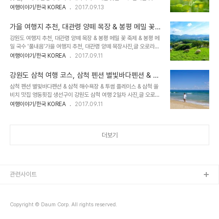
진,글 오로라공주 민작가 가을 꽃을 만나러 가는 시간, 작년부터 가고
여행이야기/한국 KOREA
2017.09.13
을 하면서 올라갔었는데.. (물론 자작나무 숲이 예뻐서힘들게 올라가
싶었던 곳이 있었다. 바로 도깨비 촬영지였었던 '고창 학원 농장' 사실
게 후회 되지 않음) 이번에는 정말 가뿐히 산을 오를 수 있었다. 많은
고창 학원 농장은 6년 전 해바라기 밭이 펼쳐져 있었던 시기에 온 적
사람들이 인제 자작나무..
가을 여행지 추천, 대관령 양떼 목장 & 봉평 메밀 꽃
이 있었다. 우연의 일치라고 하기에는 신기한 일이 있었는데, 도깨비
축제 & 봉평 메밀 국수 '풀내음'
강원도 여행지 추천, 대관령 양떼 목장 & 봉평 메밀 꽃 축제 & 봉평 메
드라마에서 지은탁 역활을 했던 배우 김고은이 '협녀, 칼의 기억' 이라
일 국수 '풀내음'가을 여행지 추천, 대관령 양떼 목장사진,글 오로라공
는 영화를 여기 농장에서 촬영 하고 있었던 걸 보게 되었었다. 사실 나
주 민작가 가을에 가기 좋은 강원도 여행, 우리는 늦 여름 휴가 겸 & 가
여행이야기/한국 KOREA
2017.09.11
도해바라기 밭을 너무 가고 싶어서 4시간 걸려서 힘들게 고창 학원 농
을 맞이 휴가를 떠났다. 추암 해수욕장과 삼척 해수욕장에서 여름에 못
장 해바라기 밭에 온 거 였는데... 영화 촬영을 하고 있다는 이유때문에
했던 물 놀이와 모래 놀이를 하며 즐겁게 여름 휴가를 보냈다면, 이번
해바라기 밭에 ..
강원도 삼척 여행 코스, 삼척 펜션 별빛바다펜션 & 삼
에는 가을 맞이 여행을 즐겼다. 가을이 되니 파란 하늘과 선선한 바람
척 해수욕장 & 투썸 플레이스 & 삼척 쏠비치 맛집 영
삼척 펜션 별빛바다펜션 & 삼척 해수욕장 & 투썸 플레이스 & 삼척 쏠
이불어와 강원도 여행을 하기에 더욱 좋았다. 동해에서 서울에 올라가
동횟집 생선구이
비치 맛집 영동횟집 생선구이 강원도 삼척 여행 2일차 사진,글 오로라
는 길에 있는 대관령 양 떼 목장과 봉평 메밀꽃 축제로 향했다. 사실아
공주 민작가 9월 첫 주에 다녀 왔었던 대 가족 여행을 후다닥 정리해
여행이야기/한국 KOREA
2017.09.11
이들과 함께 하다 보니 일정을 천천히 움직였는데, 만약에 어른들만 여
본다. 첫날 강원도 1박 2일 1일 차 일정 포스팅은 9월 6일 했는데, 이
행을 한다면 삼척 & 추암 해수욕장에서 강릉의 도깨비 촬영지인영진
런 저런 지방 출장 3일다녀오니 벌써 9월 11일. 잘 하려고 오래 걸리
해변에 들렸다가 대관령..
는 것 보다, 짧게 정리를 해서 추억을 차곡 차곡 쌓아 가는 게 중요하니
더보기
이어서 포스팅을 해 본다. ㅎㅎhttp://nemos.tistory.com/650
포스팅의 뒤를 이어서 하는 강원도 1박2일 여행 2일차 오전 일정이다.
첫째 날에 점심 시간에 서울에 출발해 추암해수욕장에 도착하니 5시
가 넘었고, 아이들과 모래 놀이를 하고 저녁 식사를 하고 나니 이미..
관련사이트
Copyright © Daum Corp. All rights reserved.